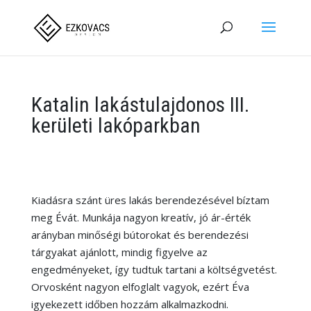
Katalin lakástulajdonos III.
kerületi lakóparkban
Kiadásra szánt üres lakás berendezésével bíztam
meg Évát. Munkája nagyon kreatív, jó ár-érték
arányban minőségi bútorokat és berendezési
tárgyakat ajánlott, mindig figyelve az
engedményeket, így tudtuk tartani a költségvetést.
Orvosként nagyon elfoglalt vagyok, ezért Éva
igyekezett időben hozzám alkalmazkodni.